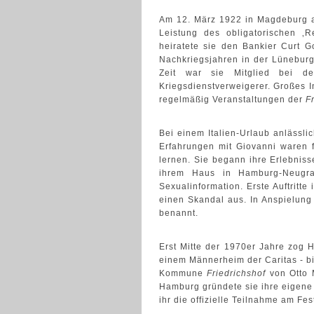
Am 12. März 1922 in Magdeburg al
Leistung des obligatorischen ‚
heiratete sie den Bankier Curt 
Nachkriegsjahren in der Lünebur
Zeit war sie Mitglied bei 
Kriegsdienstverweigerer. Großes 
regelmäßig Veranstaltungen der
F
Bei einem Italien-Urlaub anlässlic
Erfahrungen mit Giovanni waren 
lernen. Sie begann ihre Erlebniss
ihrem Haus in Hamburg-Neugrab
Sexualinformation. Erste Auftritt
einen Skandal aus. In Anspielung 
benannt.
Erst Mitte der 1970er Jahre zog 
einem Männerheim der Caritas - bis
Kommune
Friedrichshof
von Otto 
Hamburg gründete sie ihre eigene G
ihr die offizielle Teilnahme am Fes