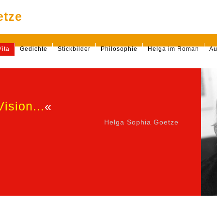
etze
Vita
Gedichte
Stickbilder
Philosophie
Helga im Roman
Au
Vision...
«
Helga Sophia Goetze