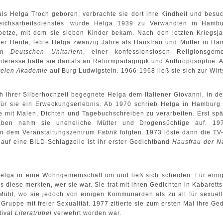
s Helga Troch geboren, verbrachte sie dort ihre Kindheit und besuc
Reichsarbeitsdienstes’ wurde Helga 1939 zu Verwandten in Hambu
Goetze, mit dem sie sieben Kinder bekam. Nach den letzten Kriegs
ger Heide, lebte Helga zwanzig Jahre als Hausfrau und Mutter in H
den
Deutschen Unitariern
, einer konfessionslosen Religionsgem
Interesse hatte sie damals an Reformpädagogik und Anthroposophie. 
reien Akademie
auf Burg Ludwigstein. 1966-1968 ließ sie sich zur Wirts
h ihrer Silberhochzeit begegnete Helga dem Italiener Giovanni, in de
für sie ein Erweckungserlebnis. Ab 1970 schrieb Helga in Hambu
e mit Malen, Dichten und Tagebuchschreiben zu verarbeiten. Erst spä
en nahm sie uneheliche Mütter und Drogensüchtige auf. 1972
e in dem Veranstaltungszentrum
Fabrik
folgten. 1973 löste dann die T
auf eine BILD-Schlagzeile ist ihr erster Gedichtband
Hausfrau der N
Helga in eine Wohngemeinschaft um und ließ sich scheiden. Für eini
 diese merkten, wer sie war. Sie trat mit ihren Gedichten in Kabaret
Mühl, wo sie jedoch von einigen Kommunarden als zu alt für sexuel
ruppe mit freier Sexualität. 1977 zitierte sie zum ersten Mal ihre Gedi
tival
Literatrubel
verwehrt worden war.