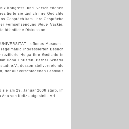
unix-Kongress und verschiedenen
ezitierte sie täglich ihre Gedichte
 ins Gespräch kam. Ihre Gespräche
der
Fernsehsendung
Neue Nackte,
ie öffentliche Diskussion.
ale UNIVERSITÄT - offenes Museum -
o regelmäßig interessierten Besuch
rezitierte Helga ihre Gedichte in
it Ilona Christen, Bärbel Schäfer
tadt e.V., dessen stellvertretende
en
, der auf verschiedenen Festivals
 sie am 29. Januar 2008 starb. Im
 Ana von Keitz aufgestellt. AH