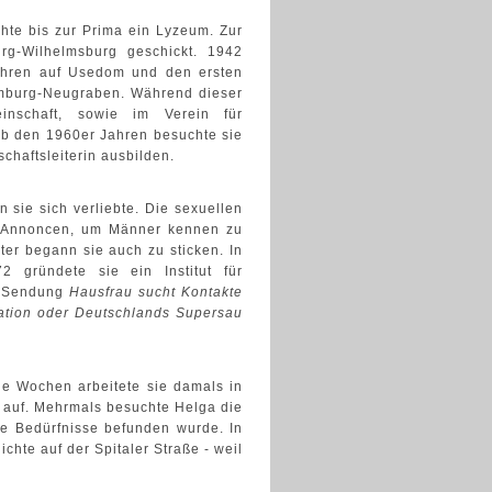
hte bis zur Prima ein Lyzeum. Zur
rg-Wilhelmsburg geschickt. 1942
jahren auf Usedom und den ersten
amburg-Neugraben. Während dieser
einschaft, sowie im Verein für
Ab den 1960er Jahren besuchte sie
chaftsleiterin ausbilden.
n sie sich verliebte. Die sexuellen
rg Annoncen, um Männer kennen zu
ter begann sie auch zu sticken. In
 gründete sie ein Institut für
V-Sendung
Hausfrau sucht Kontakte
ation oder Deutschlands Supersau
ge Wochen arbeitete sie damals in
ts auf. Mehrmals besuchte Helga die
le Bedürfnisse befunden wurde. In
chte auf der Spitaler Straße - weil