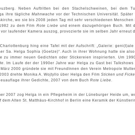
uzberg. Neben Auftritten bei den Stachelschweinen, bei dem T
ga ihre tägliche
Mahnwache
vor der Technischen Universität. Später r
skirche, wo sie bis 2008 jeden Tag mit sehr verschiedenen Menschen
 1982 zu dem Film
Rote Liebe
und einem dazugehörigen Buch
.
Mit 
h vor laufender Kamera auszog, provozierte sie im selben Jahr erneut d
-Charlottenburg hing eine Tafel mit der Aufschrift: „Galerie: geni(t)
ußer Sa. Helga Sophia (Goetze)“. Auch in ihrer Wohnung hatte sie als
 zu immer neuen Gedichten oder Stickereien inspirierten. Um 1990 
de
. Im Laufe der der 1990er Jahre war Helga zu Gast bei Talkshows m
März 2000 gründete sie mit FreundInnen den Verein Metropole Mutters
 2003 drehte Monika A. Wojtyllo über Helga den Film
Sticken und Fick
Neuauflage ihrer Gedichte, 2007 von dem Buch
Rote Liebe.
r 2007 zog Helga in ein Pflegeheim in der Lüneburger Heide um, wo
dem Alten St. Matthäus-Kirchhof in Berlin eine Keramik der Künstlerin