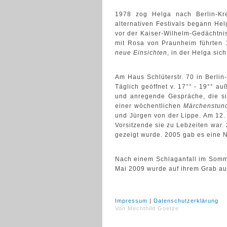
1978 zog Helga nach Berlin-Kre
alternativen Festivals begann Hel
vor der Kaiser-Wilhelm-Gedächtni
mit Rosa von Praunheim führten
neue Einsichten
, in der Helga sic
Am Haus Schlüterstr. 70 in Berlin
Täglich geöffnet v. 17°° - 19°° a
und anregende Gespräche, die sie
einer wöchentlichen
Märchenstun
und Jürgen von der Lippe. Am 12. 
Vorsitzende sie zu Lebzeiten war.
gezeigt wurde. 2005 gab es eine 
Nach einem Schlaganfall im Somme
Mai 2009 wurde auf ihrem Grab auf 
Impressum
|
Datenschutzerklärung
Von Mechthild Goetze