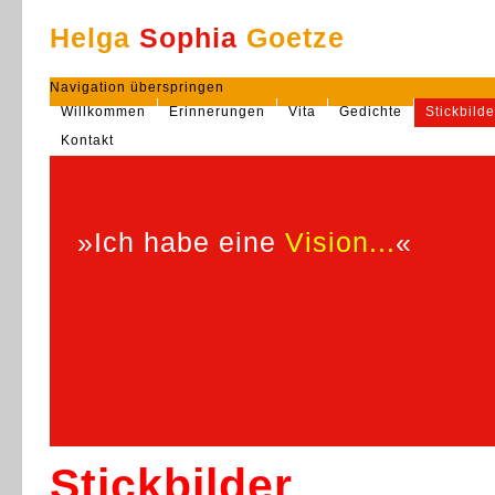
Helga
Sophia
Goetze
Navigation überspringen
Willkommen
Erinnerungen
Vita
Gedichte
Stickbilde
Kontakt
»Ich habe eine
Vision...
«
Stickbilder