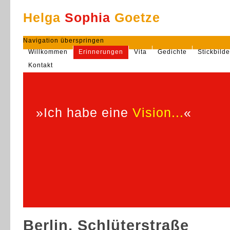
Helga
Sophia
Goetze
Navigation überspringen
Willkommen
Erinnerungen
Vita
Gedichte
Stickbilde
Kontakt
»Ich habe eine
Vision...
«
Berlin, Schlüterstraße